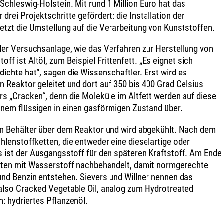
chleswig-Holstein. Mit rund 1 Million Euro hat das
rei Projektschritte gefördert: die Installation der
letzt die Umstellung auf die Verarbeitung von Kunststoffen.
der Versuchsanlage, wie das Verfahren zur Herstellung von
ff ist Altöl, zum Beispiel Frittenfett. „Es eignet sich
dichte hat“, sagen die Wissenschaftler. Erst wird es
 Reaktor geleitet und dort auf 350 bis 400 Grad Celsius
ers „Cracken“, denn die Moleküle im Altfett werden auf diese
nem flüssigen in einen gasförmigen Zustand über.
n Behälter über dem Reaktor und wird abgekühlt. Nach dem
enstoffketten, die entweder eine dieselartige oder
s ist der Ausgangsstoff für den späteren Kraftstoff. Am End
iten mit Wasserstoff nachbehandelt, damit normgerechte
und Benzin entstehen. Sievers und Willner nennen das
lso Cracked Vegetable Oil, analog zum Hydrotreated
: hydriertes Pflanzenöl.