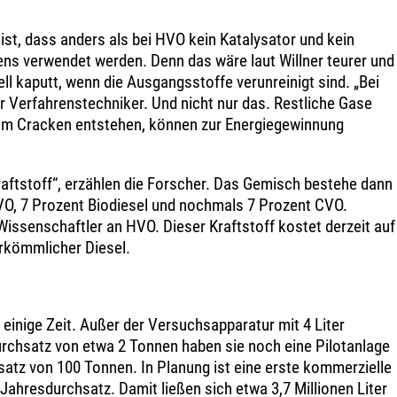
t, dass anders als bei HVO kein Katalysator und kein
s verwendet werden. Denn das wäre laut Willner teurer und
ell kaputt, wenn die Ausgangsstoffe verunreinigt sind. „Bei
 der Verfahrenstechniker. Und nicht nur das. Restliche Gase
eim Cracken entstehen, können zur Energiegewinnung
raftstoff“, erzählen die Forscher. Das Gemisch bestehe dann
VO, 7 Prozent Biodiesel und nochmals 7 Prozent CVO.
 Wissenschaftler an HVO. Dieser Kraftstoff kostet derzeit auf
rkömmlicher Diesel.
 einige Zeit. Außer der Versuchsapparatur mit 4 Liter
chsatz von etwa 2 Tonnen haben sie noch eine Pilotanlage
satz von 100 Tonnen. In Planung ist eine erste kommerzielle
ahresdurchsatz. Damit ließen sich etwa 3,7 Millionen Liter