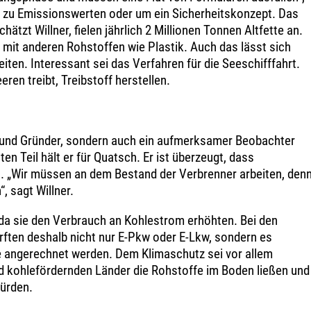
n zu Emissionswerten oder um ein Sicherheitskonzept. Das
hätzt Willner, fielen jährlich 2 Millionen Tonnen Altfette an.
mit anderen Rohstoffen wie Plastik. Auch das lässt sich
iten. Interessant sei das Verfahren für die Seeschifffahrt.
eren treibt, Treibstoff herstellen.
er und Gründer, sondern auch ein aufmerksamer Beobachter
en Teil hält er für Quatsch. Er ist überzeugt, dass
ft. „Wir müssen an dem Bestand der Verbrenner arbeiten, den
“, sagt Willner.
, da sie den Verbrauch an Kohlestrom erhöhten. Bei den
ften deshalb nicht nur E-Pkw oder E-Lkw, sondern es
e angerechnet werden. Dem Klimaschutz sei vor allem
nd kohlefördernden Länder die Rohstoffe im Boden ließen und
ürden.