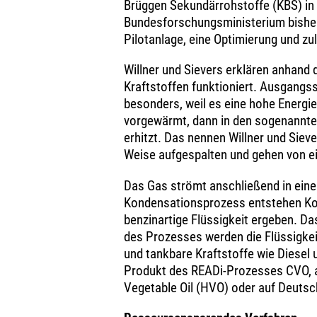
Brüggen Sekundärrohstoffe (KBS) in S
Bundesforschungsministerium bisher d
Pilotanlage, eine Optimierung und zu
Willner und Sievers erklären anhand 
Kraftstoffen funktioniert. Ausgangssto
besonders, weil es eine hohe Energie
vorgewärmt, dann in den sogenannten
erhitzt. Das nennen Willner und Siev
Weise aufgespalten und gehen von ei
Das Gas strömt anschließend in eine
Kondensationsprozess entstehen Kohl
benzinartige Flüssigkeit ergeben. Da
des Prozesses werden die Flüssigke
und tankbare Kraftstoffe wie Diesel 
Produkt des READi-Prozesses CVO, a
Vegetable Oil (HVO) oder auf Deutsch