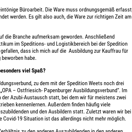
e eintönige Büroarbeit. Die Ware muss ordnungsgemäß erfasst
det werden. Es gilt also auch, die Ware zur richtigen Zeit am
 auf die Branche aufmerksam geworden. Anschließend
ktikum im Speditions- und Logistikbereich bei der Spedition
gefallen, dass ich mich auf die Ausbildung zur Kauffrau für
ng beworben habe.
besonders viel Spaß?
ldungsverbund, zu dem mit der Spedition Weets noch drei
„OPA – Ostfriesich- Papenburger Ausbildungsverbund“. Im
der Azubi-Austausch statt, bei dem wir für meistens zwei
trieben kennenlernen. Außerdem finden häufig viele
ubildenden und den Ausbildern statt. Zuletzt waren wir bei
ge Covid-19 Situation ist das allerdings nicht mehr möglich.
Verhältnis zu den anderen Auszubildenden in den anderen