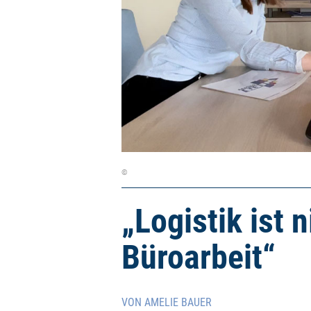
©
„Logistik ist 
Büroarbeit“
VON AMELIE BAUER