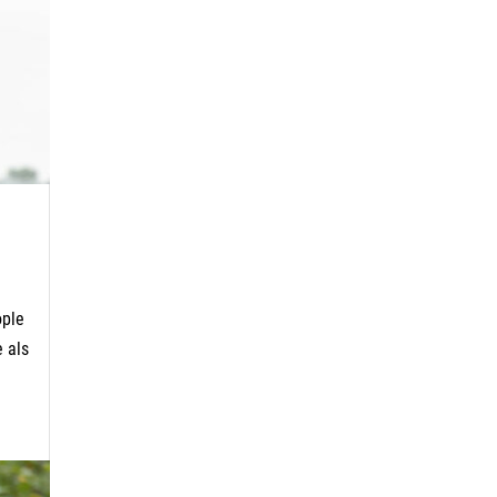
ople
e als