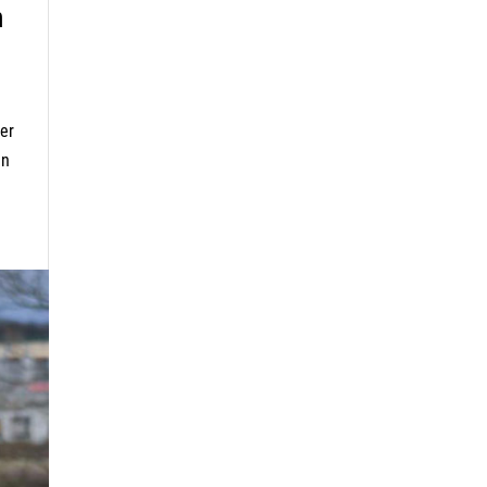
n
er
in