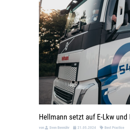
Hellmann setzt auf E-Lkw und
von
Sven Bennühr
21.05.2024
Best Practice