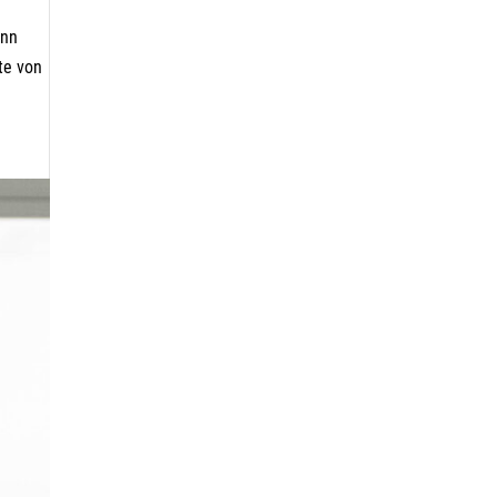
ann
te von