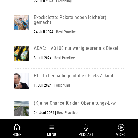
29. Juli 2024
|
Forschung
Exoskelette: Pakete heben leicht(er)
gemacht
24. Juli 2024
|
Best Practice
ADAC: HVO100 nur wenig teurer als Diesel
8. Juli 2024
|
Best Practice
PtL: In Leuna beginnt die eFuels-Zukunft
1. Juli 2024
|
Forschung
(K)eine Chance für den Oberleitungs-Lkw
24. Juni 2024
|
Best Practice

a

I
HOME
MENU
PODCAST
VIDEO